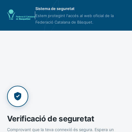
Sistema de seguretat
Estem protegint l'accés al web oficial de la
Federació Catalana de Bàsquet.
Verificació de seguretat
Comprovant que la teva connexió és segura. Espera un