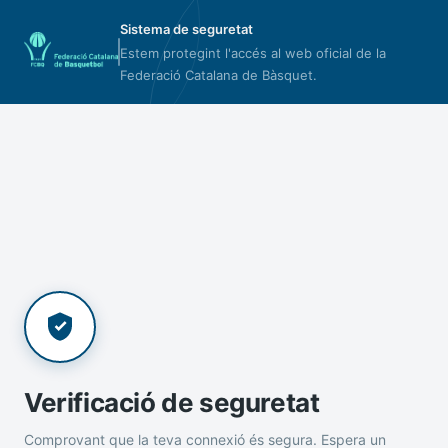
Sistema de seguretat
Estem protegint l'accés al web oficial de la
Federació Catalana de Bàsquet.
Verificació de seguretat
Comprovant que la teva connexió és segura. Espera un