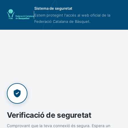
Sistema de seguretat
Estem protegint l'accés al web oficial de la
Federació Catalana de Bàsquet.
Verificació de seguretat
Comprovant que la teva connexió és segura. Espera un