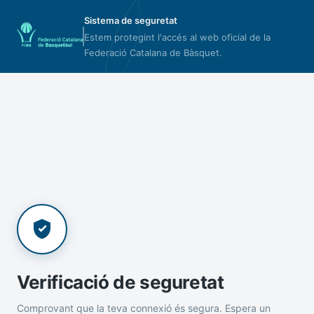
Sistema de seguretat
Estem protegint l'accés al web oficial de la
Federació Catalana de Bàsquet.
Verificació de seguretat
Comprovant que la teva connexió és segura. Espera un