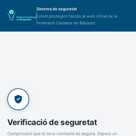
Sistema de seguretat
Estem protegint l'accés al web oficial de la
Federació Catalana de Bàsquet.
Verificació de seguretat
Comprovant que la teva connexió és segura. Espera un