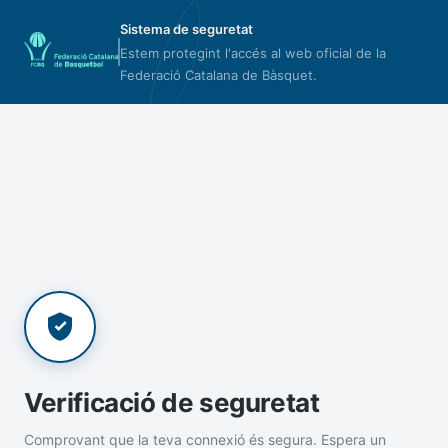
Sistema de seguretat
Estem protegint l'accés al web oficial de la
Federació Catalana de Bàsquet.
Verificació de seguretat
Comprovant que la teva connexió és segura. Espera un