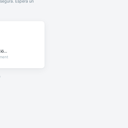
segura. Espera un
ó...
oment
a