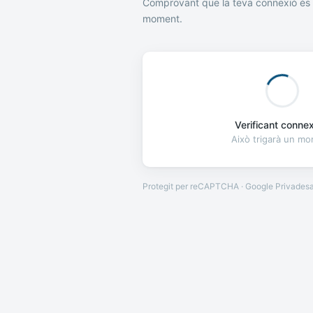
Comprovant que la teva connexió és 
moment.
Verificant connexi
Això trigarà un m
Protegit per reCAPTCHA · Google
Privades