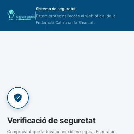
Sistema de seguretat
Estem protegint l'accés al web oficial de la
Federació Catalana de Bàsquet.
Verificació de seguretat
Comprovant que la teva connexió és segura. Espera un