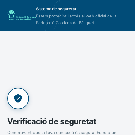
Sistema de seguretat
Estem protegint l'accés al web oficial de la
Federació Catalana de Bàsquet.
Verificació de seguretat
Comprovant que la teva connexió és segura. Espera un