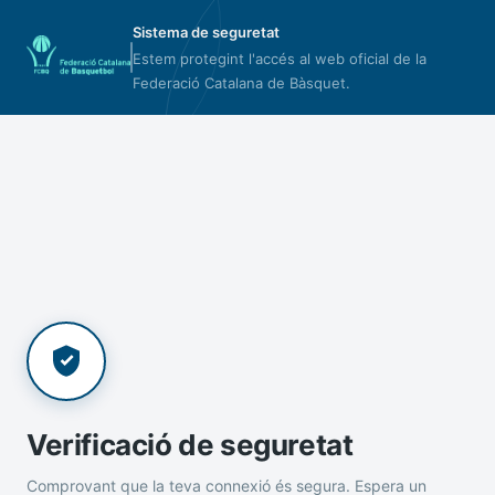
Sistema de seguretat
Estem protegint l'accés al web oficial de la
Federació Catalana de Bàsquet.
Verificació de seguretat
Comprovant que la teva connexió és segura. Espera un