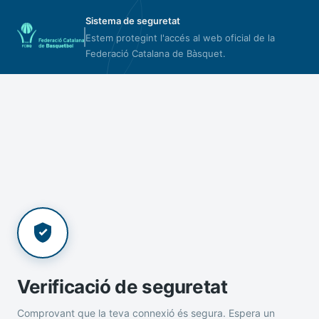
Sistema de seguretat
Estem protegint l'accés al web oficial de la
Federació Catalana de Bàsquet.
Verificació de seguretat
Comprovant que la teva connexió és segura. Espera un