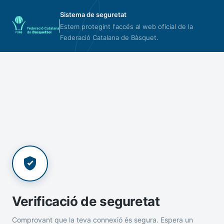
Sistema de seguretat
Estem protegint l'accés al web oficial de la
Federació Catalana de Bàsquet.
Verificació de seguretat
Comprovant que la teva connexió és segura. Espera un