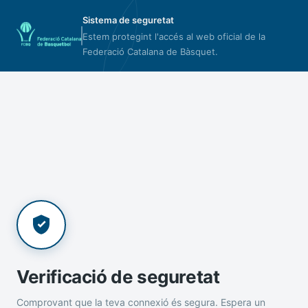
Sistema de seguretat
Estem protegint l'accés al web oficial de la
Federació Catalana de Bàsquet.
Verificació de seguretat
Comprovant que la teva connexió és segura. Espera un