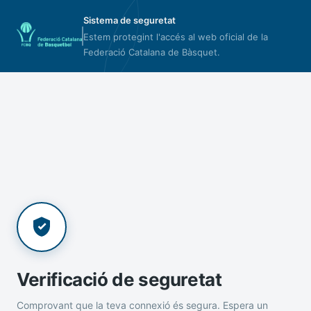
Sistema de seguretat
Estem protegint l'accés al web oficial de la
Federació Catalana de Bàsquet.
Verificació de seguretat
Comprovant que la teva connexió és segura. Espera un