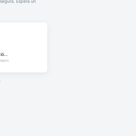
segura. Espera un
ó...
oment
a