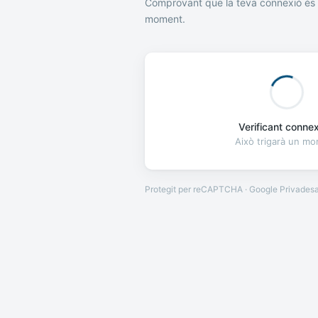
Comprovant que la teva connexió és 
moment.
Verificant connexi
Això trigarà un m
Protegit per reCAPTCHA · Google
Privades