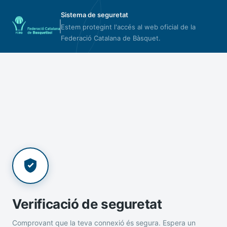
Sistema de seguretat
Estem protegint l'accés al web oficial de la
Federació Catalana de Bàsquet.
Verificació de seguretat
Comprovant que la teva connexió és segura. Espera un