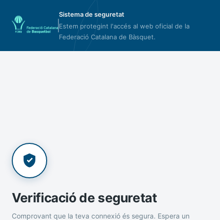
Sistema de seguretat
Estem protegint l'accés al web oficial de la
Federació Catalana de Bàsquet.
Verificació de seguretat
Comprovant que la teva connexió és segura. Espera un