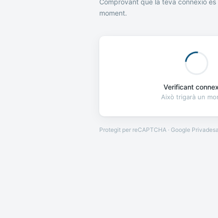
Comprovant que la teva connexió és 
moment.
Verificant connexi
Això trigarà un m
Protegit per reCAPTCHA · Google
Privades