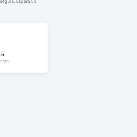
segura. Espera un
ó...
oment
a