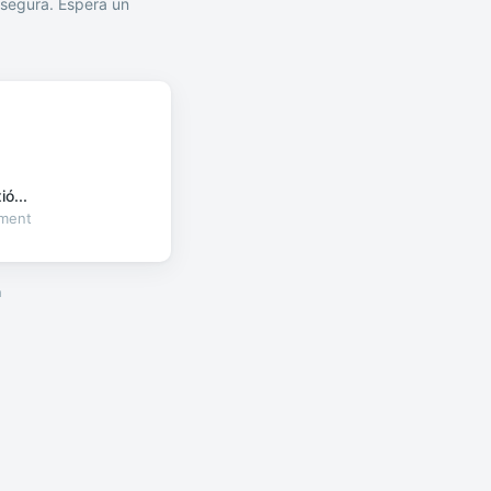
segura. Espera un
ó...
oment
a