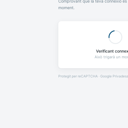
Comprovant que la teva connexió és 
moment.
Verificant connexi
Això trigarà un m
Protegit per reCAPTCHA · Google
Privades