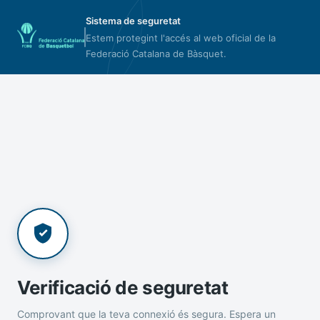
Sistema de seguretat
Estem protegint l'accés al web oficial de la
Federació Catalana de Bàsquet.
Verificació de seguretat
Comprovant que la teva connexió és segura. Espera un