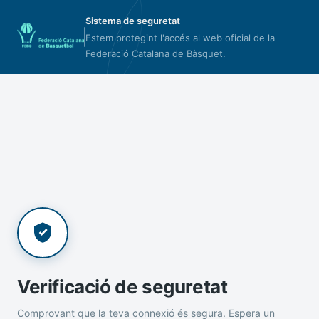
Sistema de seguretat
Estem protegint l'accés al web oficial de la
Federació Catalana de Bàsquet.
Verificació de seguretat
Comprovant que la teva connexió és segura. Espera un