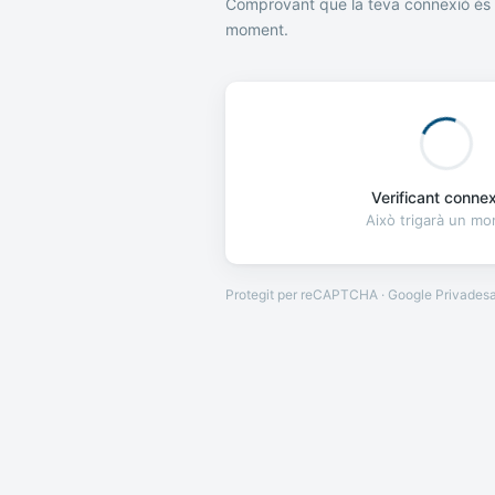
Comprovant que la teva connexió és 
moment.
Verificant connexi
Això trigarà un m
Protegit per reCAPTCHA · Google
Privades