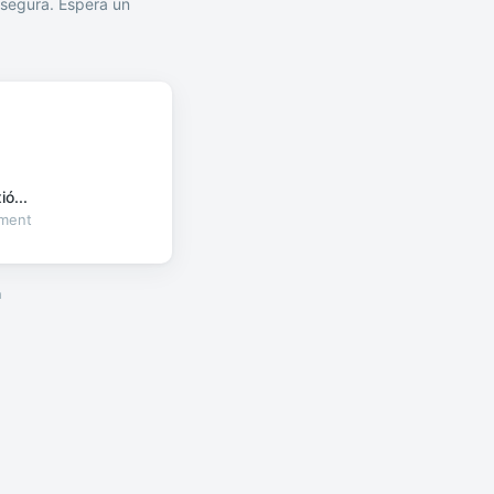
segura. Espera un
ó...
oment
a