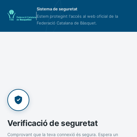
Sistema de seguretat
Estem protegint l'accés al web oficial de la
Federació Catalana de Bàsquet.
Verificació de seguretat
Comprovant que la teva connexió és segura. Espera un