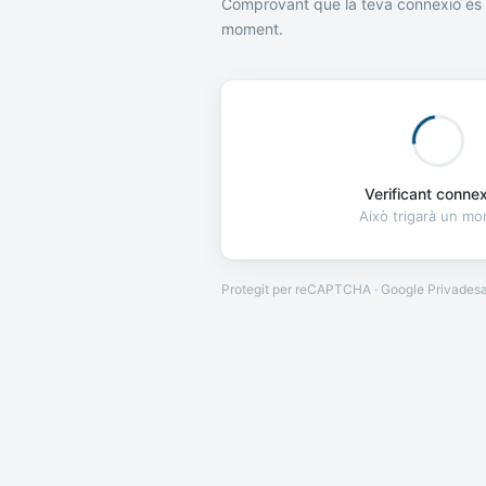
Comprovant que la teva connexió és 
moment.
Verificant connexi
Això trigarà un m
Protegit per reCAPTCHA · Google
Privades