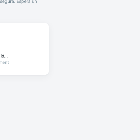
segura. Espera un
ó...
oment
a