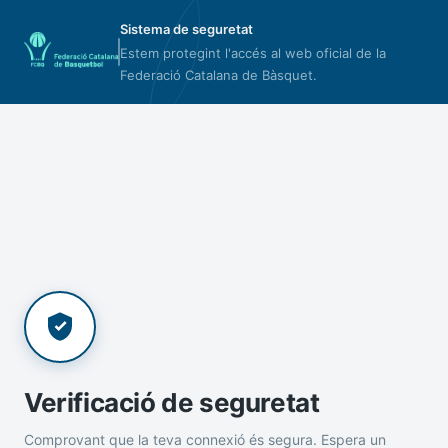
Sistema de seguretat
Estem protegint l'accés al web oficial de la
Federació Catalana de Bàsquet.
Verificació de seguretat
Comprovant que la teva connexió és segura. Espera un