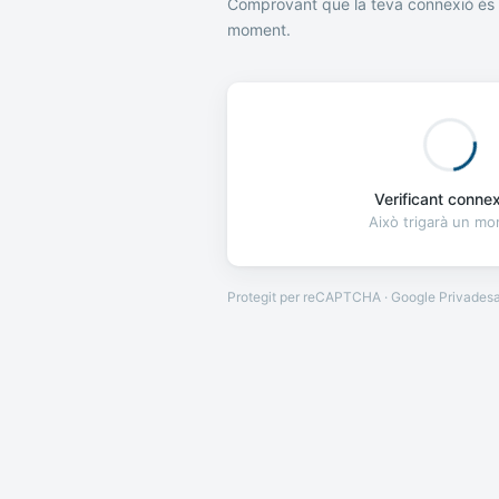
Comprovant que la teva connexió és 
moment.
Verificant connexi
Això trigarà un m
Protegit per reCAPTCHA · Google
Privades