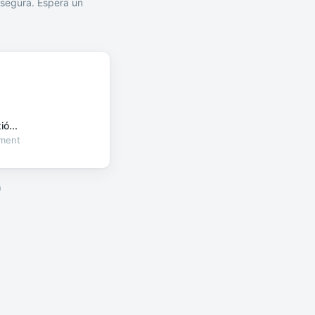
segura. Espera un
ó...
oment
a