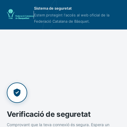
Sistema de seguretat
Estem protegint l'accés al web oficial de la
Federació Catalana de Bàsquet.
Verificació de seguretat
Comprovant que la teva connexió és segura. Espera un