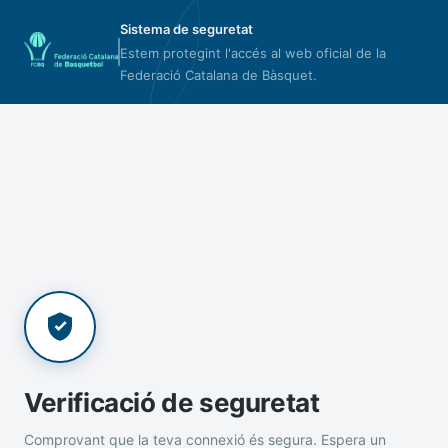
Sistema de seguretat
Estem protegint l'accés al web oficial de la
Federació Catalana de Bàsquet.
Verificació de seguretat
Comprovant que la teva connexió és segura. Espera un