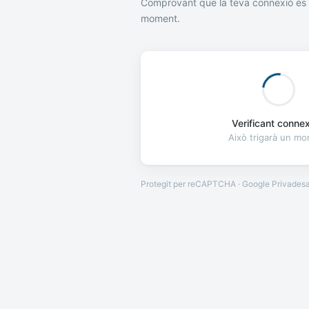
Comprovant que la teva connexió és 
moment.
Verificant connexi
Això trigarà un m
Protegit per reCAPTCHA · Google
Privades