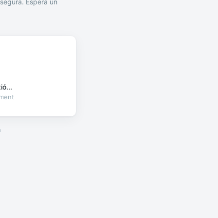
segura. Espera un
ó...
oment
a