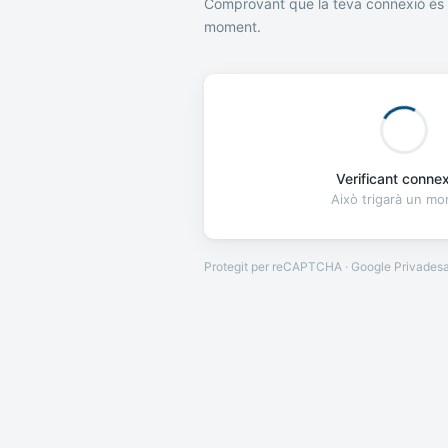
Comprovant que la teva connexió és 
moment.
Verificant connexi
Això trigarà un m
Protegit per reCAPTCHA · Google
Privades