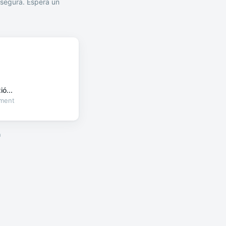
segura. Espera un
ó...
oment
a