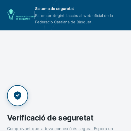
Sistema de seguretat
Estem protegint l'accés al web oficial de la
Federació Catalana de Bàsquet.
Verificació de seguretat
Comprovant que la teva connexió és segura. Espera un