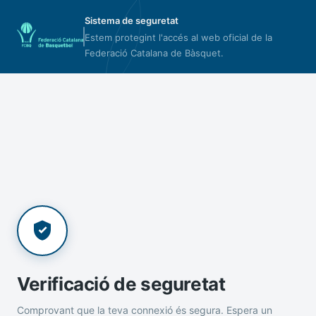
Sistema de seguretat
Estem protegint l'accés al web oficial de la
Federació Catalana de Bàsquet.
Verificació de seguretat
Comprovant que la teva connexió és segura. Espera un