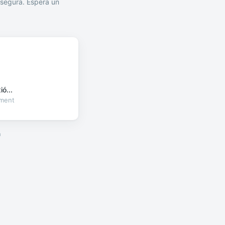
segura. Espera un
ó...
oment
a