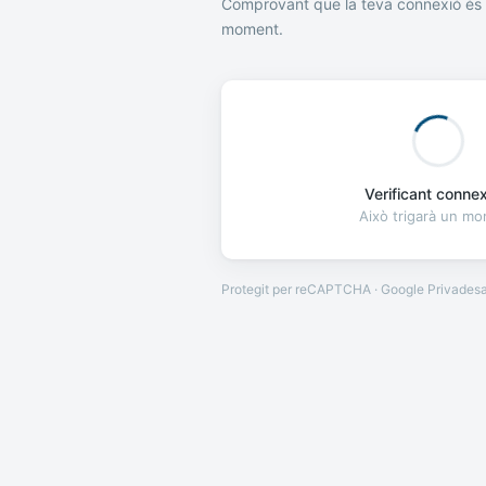
Comprovant que la teva connexió és 
moment.
Verificant connexi
Això trigarà un m
Protegit per reCAPTCHA · Google
Privades