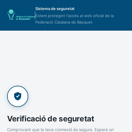
Sistema de seguretat
Estem protegint l'accés al web oficial de la
Federació Catalana de Bàsquet.
Verificació de seguretat
Comprovant que la teva connexió és segura. Espera un