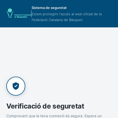
Sistema de seguretat
Estem protegint l'accés al web oficial de la
Federació Catalana de Bàsquet.
Verificació de seguretat
Comprovant que la teva connexió és segura. Espera un