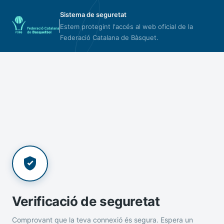
Sistema de seguretat
Estem protegint l'accés al web oficial de la
Federació Catalana de Bàsquet.
Verificació de seguretat
Comprovant que la teva connexió és segura. Espera un