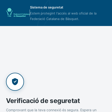
Sistema de seguretat
Estem protegint l'accés al web oficial de la
Federació Catalana de Bàsquet.
Verificació de seguretat
Comprovant que la teva connexió és segura. Espera un