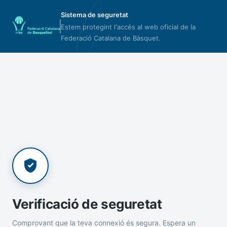
Sistema de seguretat
Estem protegint l'accés al web oficial de la
Federació Catalana de Bàsquet.
Verificació de seguretat
Comprovant que la teva connexió és segura. Espera un