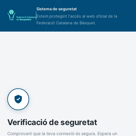
Sistema de seguretat
Estem protegint l'accés al web oficial de la
Federació Catalana de Bàsquet.
Verificació de seguretat
Comprovant que la teva connexió és segura. Espera un