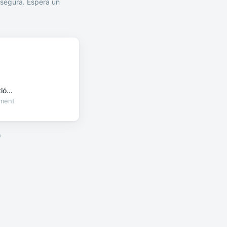
segura. Espera un
ó...
oment
a