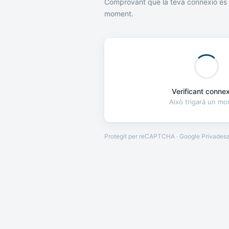
Comprovant que la teva connexió és 
moment.
Verificant connexi
Això trigarà un m
Protegit per reCAPTCHA · Google
Privades