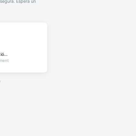
segura. Espera un
ó...
oment
a