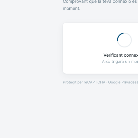
Comprovant que la teva connexió és 
moment.
Verificant connexi
Això trigarà un m
Protegit per reCAPTCHA · Google
Privades