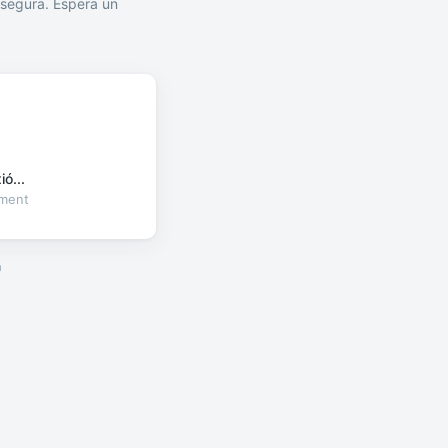
segura. Espera un
ó...
oment
a