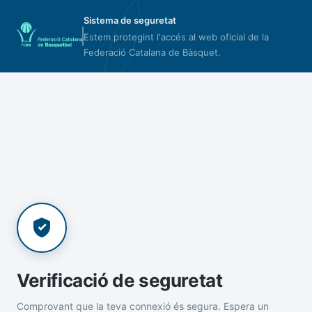
Sistema de seguretat
Estem protegint l'accés al web oficial de la
Federació Catalana de Bàsquet.
Verificació de seguretat
Comprovant que la teva connexió és segura. Espera un