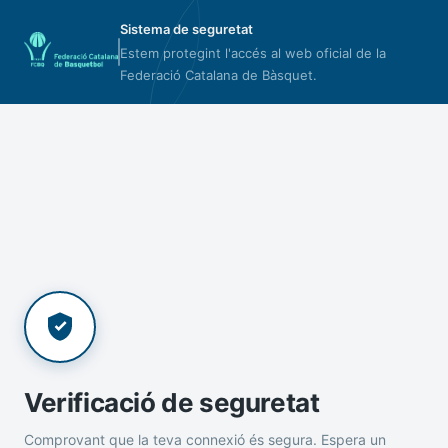
Sistema de seguretat
Estem protegint l'accés al web oficial de la
Federació Catalana de Bàsquet.
Verificació de seguretat
Comprovant que la teva connexió és segura. Espera un