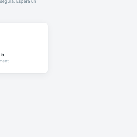
segura. Espera un
ó...
oment
a