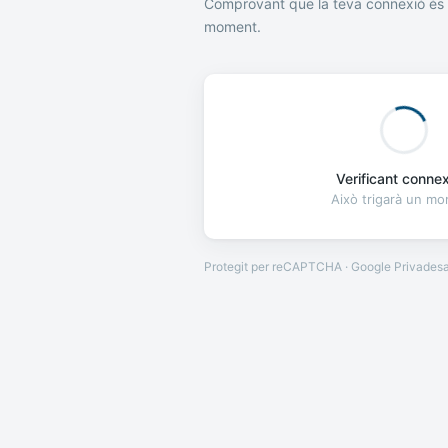
Comprovant que la teva connexió és 
moment.
Verificant connexi
Això trigarà un m
Protegit per reCAPTCHA · Google
Privades