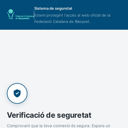
Sistema de seguretat
Estem protegint l'accés al web oficial de la
Federació Catalana de Bàsquet.
Verificació de seguretat
Comprovant que la teva connexió és segura. Espera un