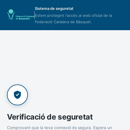
Sistema de seguretat
Estem protegint l'accés al web oficial de la
Federació Catalana de Bàsquet.
Verificació de seguretat
Comprovant que la teva connexió és segura. Espera un