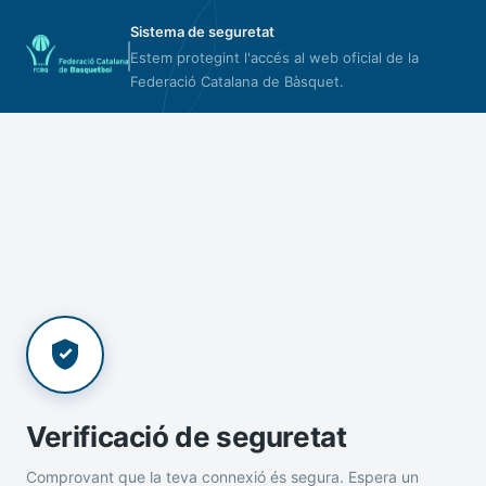
Sistema de seguretat
Estem protegint l'accés al web oficial de la
Federació Catalana de Bàsquet.
Verificació de seguretat
Comprovant que la teva connexió és segura. Espera un