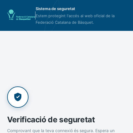
Sistema de seguretat
Estem protegint l'accés al web oficial de la
Federació Catalana de Bàsquet.
Verificació de seguretat
Comprovant que la teva connexió és segura. Espera un