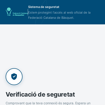
Sistema de seguretat
Estem protegint l'accés al web oficial de la
Federació Catalana de Bàsquet.
Verificació de seguretat
Comprovant que la teva connexió és segura. Espera un